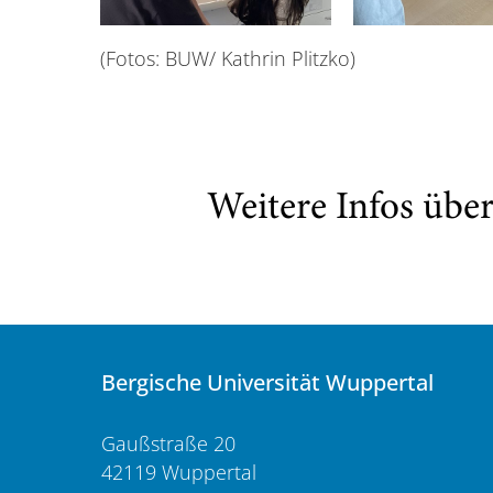
(Fotos: BUW/ Kathrin Plitzko)
Weitere Infos übe
Bergische Universität Wuppertal
Gaußstraße 20
42119 Wuppertal