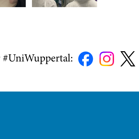
r #UniWuppertal: