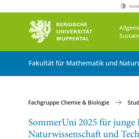
Kontr
Allgem
Sustai
Fakultät für Mathematik und Natur
Fachgruppe Chemie & Biologie
Stu
SommerUni 2025 für junge 
Naturwissenschaft und Tec