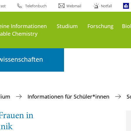
ast
Telefonbuch
Webmail
Notfall
eine Informationen
Studium
Forschung
Bio
nable Chemistry
wissenschaften
dium
Informationen für Schüler*innen
S
Frauen in
hnik