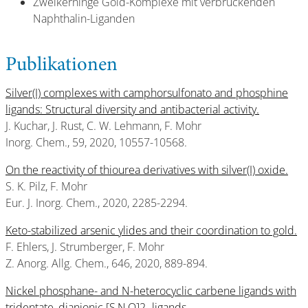
Zweikerninge Gold-Komplexe mit verbrückenden
Naphthalin-Liganden
Publikationen
Silver(I) complexes with camphorsulfonato and phosphine
ligands: Structural diversity and antibacterial activity.
J. Kuchar, J. Rust, C. W. Lehmann, F. Mohr
Inorg. Chem., 59, 2020, 10557-10568.
On the reactivity of thiourea derivatives with silver(I) oxide.
S. K. Pilz, F. Mohr
Eur. J. Inorg. Chem., 2020, 2285-2294.
Keto-stabilized arsenic ylides and their coordination to gold.
F. Ehlers, J. Strumberger, F. Mohr
Z. Anorg. Allg. Chem., 646, 2020, 889-894.
Nickel phosphane- and N-heterocyclic carbene ligands with
tridentate, dianionic [S,N,O]2- ligands.