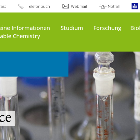
ast
Telefonbuch
Webmail
Notfall
eine Informationen
Studium
Forschung
Bio
nable Chemistry
ce