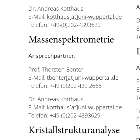
A
Dr. Andreas Kotthaus
E-Mail:
kotthaus[at]uni-wuppertal.de
D
Telefon: +49-(0)202-4393629
E
T
Massenspektrometrie
Ansprechpartner:
A
Prof. Thorsten Benter
E-Mail:
tbenter[at]uni-wuppertal.de
P
Telefon: +49 (0)202 439 2666
E
T
Dr. Andreas Kotthaus
E-Mail:
kotthaus[at]uni-wuppertal.de
F
Telefon: +49 (0)202-4393629
E
T
Kristallstrukturanalyse