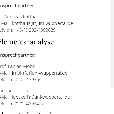
nsprechpartner:
r. Andreas Kotthaus
-Mail:
kotthaus[at]uni-wuppertal.de
elefon: +49-(0)202-4393629
Elementaranalyse
nsprechpartner:
rof. Fabian Mohr
-Mail:
fmohr[at]uni-wuppertal.de
elefon: 0202-4393641
riedbert Lücker
-Mail:
luecker[at]uni-wuppertal.de
elefon: 0202-4393417