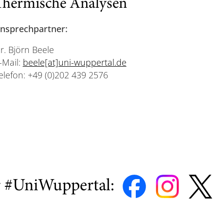
Thermische Analysen
nsprechpartner:
r. Björn Beele
-Mail:
beele[at]uni-wuppertal.de
elefon: +49 (0)202 439 2576
r #UniWuppertal: